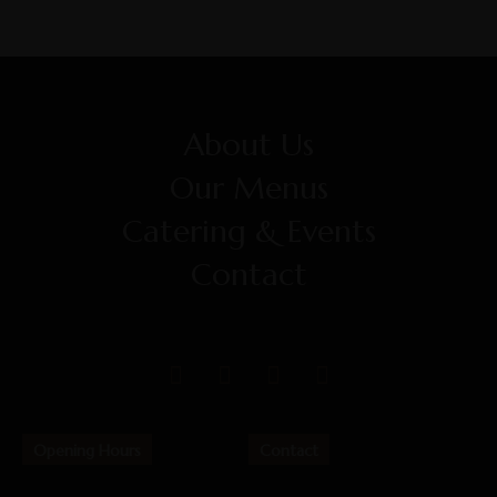
About Us
Our Menus
Catering & Events
Contact
Opening Hours
Contact