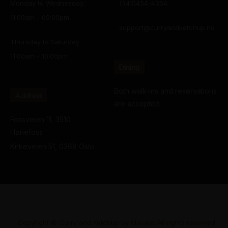
Monday to Wednesday:
(343)454-4364
11:00am - 09:00pm
support@curryandketchup.no
Thursday to Saturday:
11:00am - 10:00pm
Dining
Both walk-ins and reservations
Address
are accepted
Fossveien 11, 3510
Hønefoss
Kirkeveien 51, 0368 Oslo
Copyright © Curry and Ketchup by Masala. All rights reserved