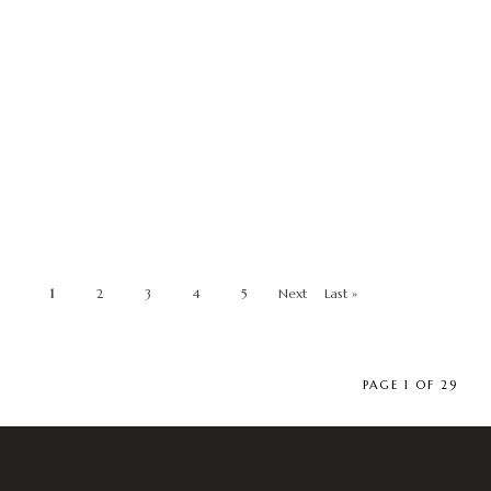
Zamanlamanin Gucu: 1Xbet giris ile Bahis
Stratejileri
FEBRUARY 27, 2026 IN
UNCATEGORIZED
READ MORE
Content 1x bet Üzerinde Maç Başlamadan Ne
Kadar Önce Bahis Yapılmalı? …
1
2
3
4
5
Next
Last »
›
PAGE 1 OF 29