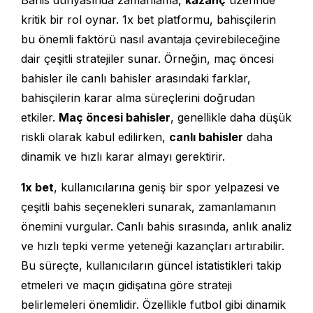
Bahis dünyasında zamanlama,
kazanç
üzerinde
kritik bir rol oynar. 1x bet platformu, bahisçilerin
bu önemli faktörü nasıl avantaja çevirebileceğine
dair çeşitli stratejiler sunar. Örneğin, maç öncesi
bahisler ile canlı bahisler arasındaki farklar,
bahisçilerin karar alma süreçlerini doğrudan
etkiler.
Maç öncesi bahisler
, genellikle daha düşük
riskli olarak kabul edilirken,
canlı bahisler
daha
dinamik ve hızlı karar almayı gerektirir.
1x bet
, kullanıcılarına geniş bir spor yelpazesi ve
çeşitli bahis seçenekleri sunarak, zamanlamanın
önemini vurgular. Canlı bahis sırasında, anlık analiz
ve hızlı tepki verme yeteneği kazançları artırabilir.
Bu süreçte, kullanıcıların güncel istatistikleri takip
etmeleri ve maçın gidişatına göre strateji
belirlemeleri önemlidir. Özellikle futbol gibi dinamik