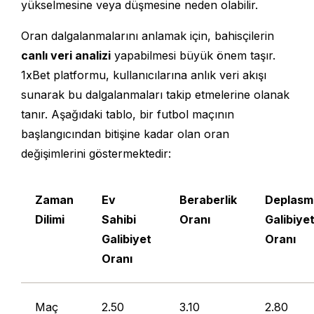
yükselmesine veya düşmesine neden olabilir.
Oran dalgalanmalarını anlamak için, bahisçilerin
canlı veri analizi
yapabilmesi büyük önem taşır.
1xBet platformu, kullanıcılarına anlık veri akışı
sunarak bu dalgalanmaları takip etmelerine olanak
tanır. Aşağıdaki tablo, bir futbol maçının
başlangıcından bitişine kadar olan oran
değişimlerini göstermektedir:
Zaman
Ev
Beraberlik
Deplasm
Dilimi
Sahibi
Oranı
Galibiye
Galibiyet
Oranı
Oranı
Maç
2.50
3.10
2.80