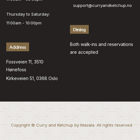
support@curryandketchup.no
Thursday to Saturday:
11:00am - 10:00pm
Dining
Both walk-ins and reservations
Address
are accepted
Fossveien 11, 3510
Hønefoss
Kirkeveien 51, 0368 Oslo
Copyright © Curry and Ketchup by Masala. All rights reserved