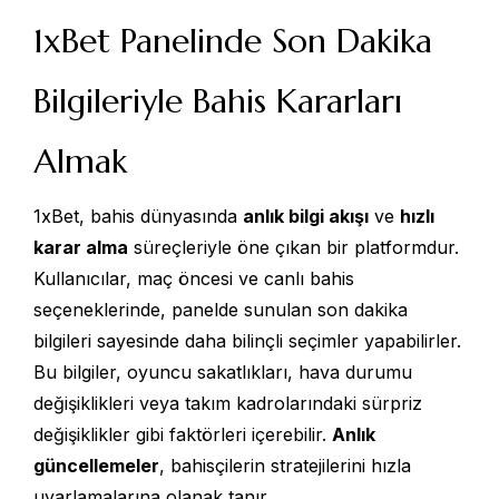
1xBet Panelinde Son Dakika
Bilgileriyle Bahis Kararları
Almak
1xBet, bahis dünyasında
anlık bilgi akışı
ve
hızlı
karar alma
süreçleriyle öne çıkan bir platformdur.
Kullanıcılar, maç öncesi ve canlı bahis
seçeneklerinde, panelde sunulan son dakika
bilgileri sayesinde daha bilinçli seçimler yapabilirler.
Bu bilgiler, oyuncu sakatlıkları, hava durumu
değişiklikleri veya takım kadrolarındaki sürpriz
değişiklikler gibi faktörleri içerebilir.
Anlık
güncellemeler
, bahisçilerin stratejilerini hızla
uyarlamalarına olanak tanır.