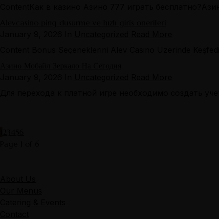
ContentКак в казино Азино 777 играть бесплатно?Ази
Alevcasino ping dusurme ve hızlı giris onerileri
January 9, 2026 In
Uncategorized
Read More
Content Bonus Seçeneklerini Alev Casino Üzerinde Keşfed
Азино Мобайл Зеркало На Сегодня
January 9, 2026 In
Uncategorized
Read More
Для перехода к платной игре необходимо создать учет
1
2
3
4
5
6
Page 1 of 6
About Us
Our Menus
Catering & Events
Contact