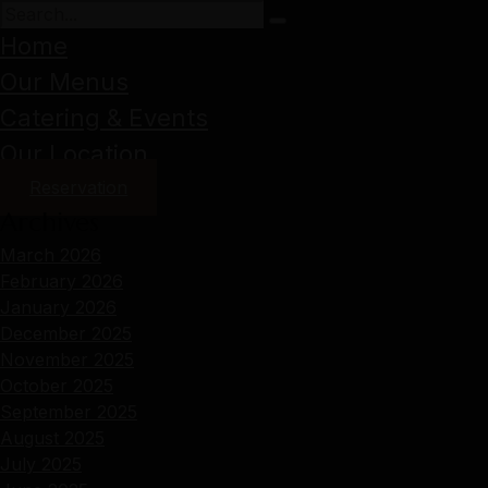
Home
Our Menus
Catering & Events
Our Location
Reservation
Archives
March 2026
February 2026
January 2026
December 2025
November 2025
October 2025
September 2025
August 2025
July 2025