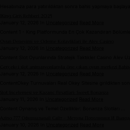
Hesabınıza para yatırıldıktan sonra bahis yapmaya başlayabil
1King Giriş Rehberi 2025
January 12, 2026 In
Uncategorized
Read More
Content 1 - King Platformunda En Çok Kazandıran Bölüml
Oyun Deneyimi ve Odeme Kolayliklari ile Alev Casino
January 12, 2026 In
Uncategorized
Read More
Content Slot Oyunlarında Stratejik Taktikler Casino Alev Ü
Gerçekçi slot animasyonlarıyla öne çıkan oyun merkezi Bah
January 12, 2026 In
Uncategorized
Read More
ContentOkey Turnuvaları Real Okey Sitesine girildikten s
Slot Incelemesi ve Kazanc Firsatlari: Sweet Bonanza
January 11, 2026 In
Uncategorized
Read More
Content Oynanış ve Temel Özellikler: Bonanza Slotları …
Azino 777 Официальный Сайт – Методы Пополнения И Выво
January 10, 2026 In
Uncategorized
Read More