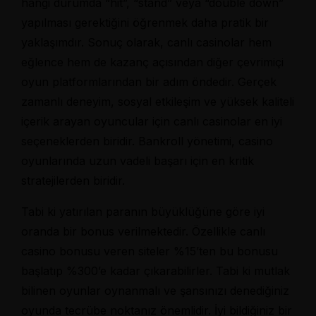
hangi durumda “hit”, “stand” veya “double down”
yapılması gerektiğini öğrenmek daha pratik bir
yaklaşımdır. Sonuç olarak, canlı casinolar hem
eğlence hem de kazanç açısından diğer çevrimiçi
oyun platformlarından bir adım öndedir. Gerçek
zamanlı deneyim, sosyal etkileşim ve yüksek kaliteli
içerik arayan oyuncular için canlı casinolar en iyi
seçeneklerden biridir. Bankroll yönetimi, casino
oyunlarında uzun vadeli başarı için en kritik
stratejilerden biridir.
Tabi ki yatırılan paranın büyüklüğüne göre iyi
oranda bir bonus verilmektedir. Özellikle canlı
casino bonusu veren siteler %15’ten bu bonusu
başlatıp %300’e kadar çıkarabilirler. Tabi ki mutlak
bilinen oyunlar oynanmalı ve şansınızı denediğiniz
oyunda tecrübe noktanız önemlidir. İyi bildiğiniz bir