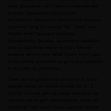
poker gibi popüler canlı casino oyunlarında etkili
stratejiler uygulayarak kazançlarınızı
artırabilirsiniz. Blackjack’te temel strateji tablosunu
kullanarak hangi durumlarda “hit”, “stand” veya
“double down” yapmanız gerektiğini
öğrenebilirsiniz. Bu tablo, oyuncuların olasılıkları
daha iyi değerlendirmesine ve doğru kararlar
almasına yardımcı olur. WSM Casino, kripto para
ile hızlı ödeme seçenekleri ve geniş oyun yelpazesi
ile öne çıkan bir platformdur.
Örnek vermek gerekirse ilk oyunda 50 TL kayıp
yaşayan bahisçi bir sonraki oyunda 100 TL, 3.
Oyunun sonunda yatırmış olduğu paranın az da
olsa üzerinde bir gelir elde etmektedir. Ancak bu
yöntemi bir canlı casino hileleri içerisinde anmak