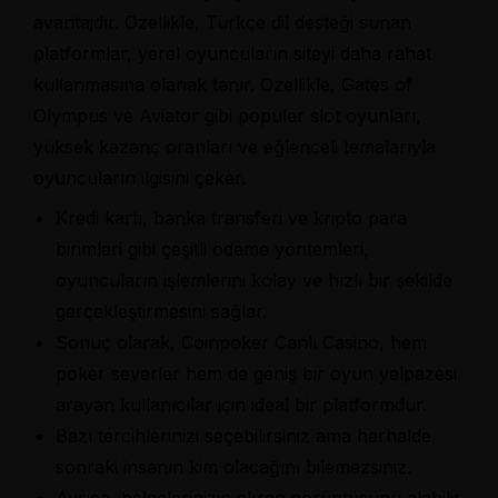
avantajdır. Özellikle, Türkçe dil desteği sunan
platformlar, yerel oyuncuların siteyi daha rahat
kullanmasına olanak tanır. Özellikle, Gates of
Olympus ve Aviator gibi popüler slot oyunları,
yüksek kazanç oranları ve eğlenceli temalarıyla
oyuncuların ilgisini çeker.
Kredi kartı, banka transferi ve kripto para
birimleri gibi çeşitli ödeme yöntemleri,
oyuncuların işlemlerini kolay ve hızlı bir şekilde
gerçekleştirmesini sağlar.
Sonuç olarak, Coinpoker Canlı Casino, hem
poker severler hem de geniş bir oyun yelpazesi
arayan kullanıcılar için ideal bir platformdur.
Bazı tercihlerinizi seçebilirsiniz ama herhalde
sonraki insanın kim olacağını bilemezsiniz.