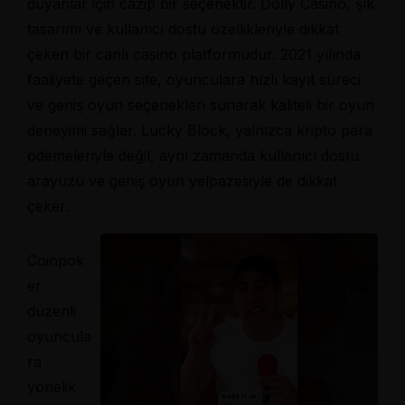
duyanlar için cazip bir seçenektir. Dolly Casino, şık
tasarımı ve kullanıcı dostu özellikleriyle dikkat
çeken bir canlı casino platformudur. 2021 yılında
faaliyete geçen site, oyunculara hızlı kayıt süreci
ve geniş oyun seçenekleri sunarak kaliteli bir oyun
deneyimi sağlar. Lucky Block, yalnızca kripto para
ödemeleriyle değil, aynı zamanda kullanıcı dostu
arayüzü ve geniş oyun yelpazesiyle de dikkat
çeker.
Coinpok
er
düzenli
oyuncula
ra
yönelik