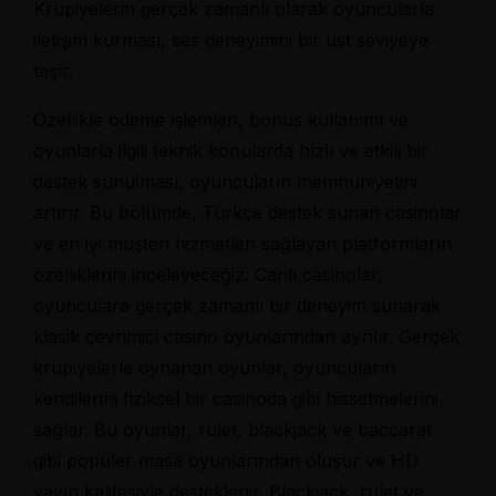
Krupiyelerin gerçek zamanlı olarak oyuncularla
iletişim kurması, ses deneyimini bir üst seviyeye
taşır.
Özellikle ödeme işlemleri, bonus kullanımı ve
oyunlarla ilgili teknik konularda hızlı ve etkili bir
destek sunulması, oyuncuların memnuniyetini
artırır. Bu bölümde, Türkçe destek sunan casinolar
ve en iyi müşteri hizmetleri sağlayan platformların
özelliklerini inceleyeceğiz. Canlı casinolar,
oyunculara gerçek zamanlı bir deneyim sunarak
klasik çevrimiçi casino oyunlarından ayrılır. Gerçek
krupiyelerle oynanan oyunlar, oyuncuların
kendilerini fiziksel bir casinoda gibi hissetmelerini
sağlar. Bu oyunlar, rulet, blackjack ve baccarat
gibi popüler masa oyunlarından oluşur ve HD
yayın kalitesiyle desteklenir. Blackjack, rulet ve