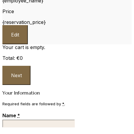
{employee_name}
Price
{reservation_price}
Edit
Your cart is empty.
Total:
€
0
Next
Your Information
Required fields are followed by
*
.
Name
*