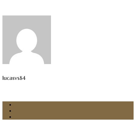
lucasvs84