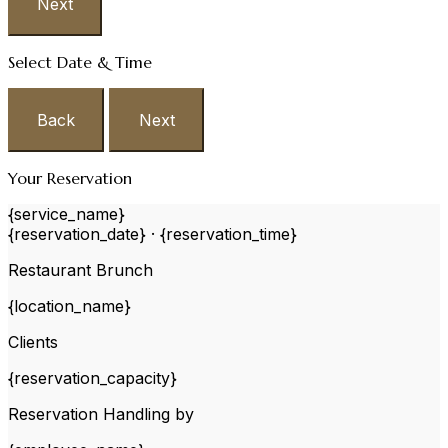
Next
Select Date & Time
Back
Next
Your Reservation
{service_name}
{reservation_date}
·
{reservation_time}
Restaurant Brunch
{location_name}
Clients
{reservation_capacity}
Reservation Handling by