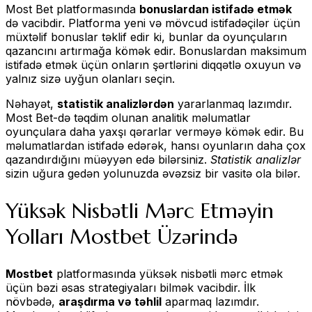
Most Bet platformasında
bonuslardan istifadə etmək
də vacibdir. Platforma yeni və mövcud istifadəçilər üçün
müxtəlif bonuslar təklif edir ki, bunlar da oyunçuların
qazancını artırmağa kömək edir. Bonuslardan maksimum
istifadə etmək üçün onların şərtlərini diqqətlə oxuyun və
yalnız sizə uyğun olanları seçin.
Nəhayət,
statistik analizlərdən
yararlanmaq lazımdır.
Most Bet-də təqdim olunan analitik məlumatlar
oyunçulara daha yaxşı qərarlar verməyə kömək edir. Bu
məlumatlardan istifadə edərək, hansı oyunların daha çox
qazandırdığını müəyyən edə bilərsiniz.
Statistik analizlər
sizin uğura gedən yolunuzda əvəzsiz bir vasitə ola bilər.
Yüksək Nisbətli Mərc Etməyin
Yolları Mostbet Üzərində
Mostbet
platformasında yüksək nisbətli mərc etmək
üçün bəzi əsas strategiyaları bilmək vacibdir. İlk
növbədə,
araşdırma və təhlil
aparmaq lazımdır.