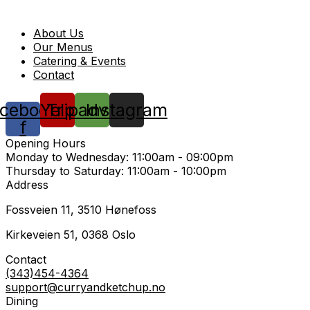
About Us
Our Menus
Catering & Events
Contact
cebook-
Yelp
Tripadvisor
Instagram
f
Opening Hours
Monday to Wednesday: 11:00am - 09:00pm
Thursday to Saturday: 11:00am - 10:00pm
Address
Fossveien 11, 3510 Hønefoss
Kirkeveien 51, 0368 Oslo
Contact
(343)454-4364
support@curryandketchup.no
Dining