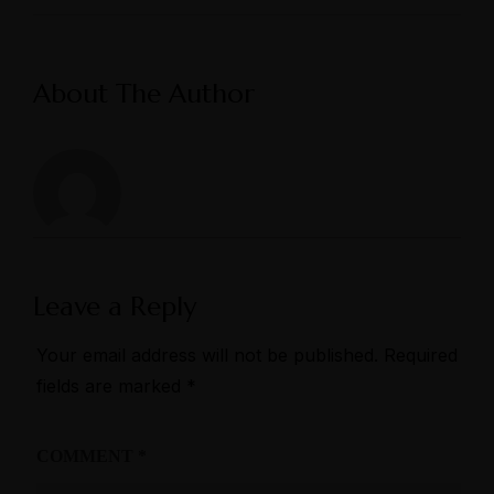
About The Author
Leave a Reply
Your email address will not be published.
Required
fields are marked
*
COMMENT
*