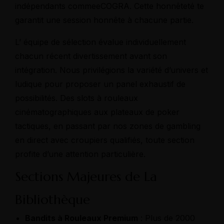
indépendants commeeCOGRA. Cette honnêteté te
garantit une session honnête à chacune partie.
L’ équipe de sélection évalue individuellement
chacun récent divertissement avant son
intégration. Nous privilégions la variété d’univers et
ludique pour proposer un panel exhaustif de
possibilités. Des slots à rouleaux
cinématographiques aux plateaux de poker
tactiques, en passant par nos zones de gambling
en direct avec croupiers qualifiés, toute section
profite d’une attention particulière.
Sections Majeures de La
Bibliothèque
Bandits à Rouleaux Premium
: Plus de 2000