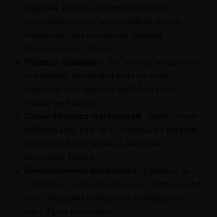
machines avec des jackpots progressifs
pouvantatteindre plusieurs millions d’euros,
comprenant des exclusivités Bigclash
développées sur mesure.
Plateaux Classiques
: BJ, roulette européenne
et française, baccarat et leurs versions
modernes avec plafonds ajustables pour
chaque les budgets.
Casino En temps réel Immersif
: Studios haute
définition avec plus de 80 plateaux en parallèle,
gérées par des animateurs polyglottes
disponibles 24h/24.
Divertissements Instantanés
: Collection de
crash jeux, cercles de fortune et parties courtes
pour des parties dynamiques et énergiques
entre 2 jeux principales.