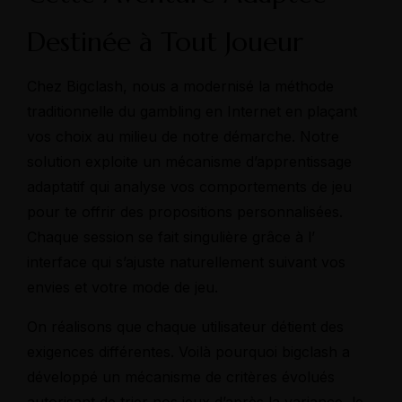
Thursday-Saturday: 11a-10p
Destinée à Tout Joueur
Address
Chez Bigclash, nous a modernisé la méthode
Fossveien 11, 3510 Hønefoss
Kirkeveien 51, 0368 Oslo
traditionnelle du gambling en Internet en plaçant
vos choix au milieu de notre démarche. Notre
solution exploite un mécanisme d’apprentissage
adaptatif qui analyse vos comportements de jeu
pour te offrir des propositions personnalisées.
Chaque session se fait singulière grâce à l’
interface qui s’ajuste naturellement suivant vos
envies et votre mode de jeu.
On réalisons que chaque utilisateur détient des
exigences différentes. Voilà pourquoi
bigclash
a
développé un mécanisme de critères évolués