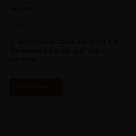
WEBSITE
SAVE MY NAME, EMAIL, AND WEBSITE IN
THIS BROWSER FOR THE NEXT TIME I
COMMENT.