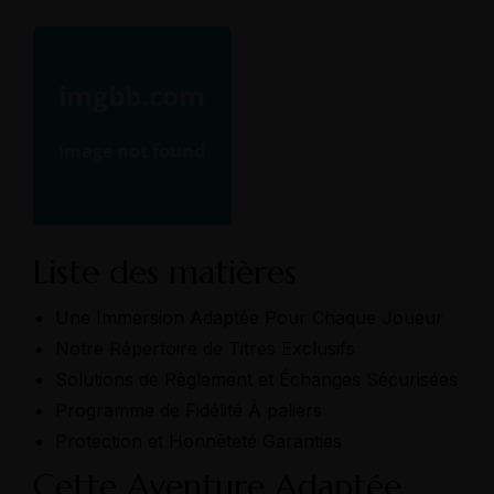
Liste des matières
Une Immersion Adaptée Pour Chaque Joueur
Notre Répertoire de Titres Exclusifs
Solutions de Règlement et Échanges Sécurisées
Make a Reservation
Programme de Fidélité À paliers
Protection et Honnêteté Garanties
Hours
Cette Aventure Adaptée
Monday-Wednesday: 11a-9p