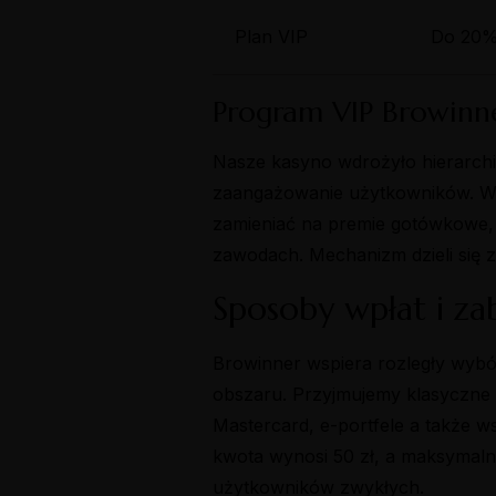
Plan VIP
Do 20%
Program VIP Browinn
Nasze kasyno wdrożyło hierarchi
zaangażowanie użytkowników. Ws
zamieniać na premie gotówkowe, 
zawodach. Mechanizm dzieli się z
Sposoby wpłat i za
Browinner wspiera rozległy wyb
obszaru. Przyjmujemy klasyczne t
Mastercard, e-portfele a także w
kwota wynosi 50 zł, a maksymalna
użytkowników zwykłych.