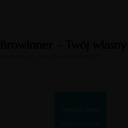
Menu
Open
Catering
Contact
Mon-Wed: 11a-9p
Curry and Ketchup
Thurs-Sat: 11a-10p
Make a Reservation
+46 39 94 00
Fossveien 11, 3510 Hønefoss
Browinner – Twój własn
Menu
Catering
Contact
FEBRUARY 10, 2026 IN
UNCATEGORIZED
Make a Reservation