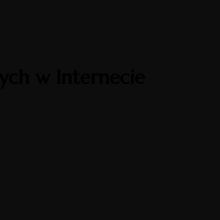
ych w Internecie