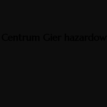
y Centrum Gier hazardow