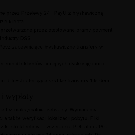
ne przez Przelewy 24 i PayU z błyskawiczną
zie klienta
t przetwarzane przez atestowane bramy payment
 Industry DSS
co Payz zapewniające błyskawiczne transfery w
hereum dla klientów ceniących dyskrecję i małe
 mobilnych oferująca szybkie transfery 1 kodem
 i wypłaty
sie był maksymalnie ułatwiony. Wymagamy
 także weryfikacji lokalizacji pobytu. Pliki
z konto klienta w rozszerzeniu PDF albo JPG.