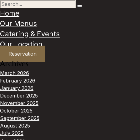
Home
Our Menus
Catering & Events
Our Location
Reservation
Archives
March 2026
February 2026
January 2026
December 2025
November 2025
October 2025
September 2025
August 2025
July 2025