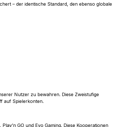
chert – der identische Standard, den ebenso globale
unserer Nutzer zu bewahren. Diese Zweistufige
ff auf Spielerkonten.
g, Play’n GO und Evo Gaming. Diese Kooperationen