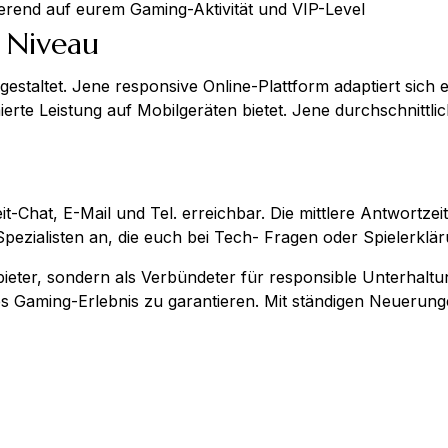
end auf eurem Gaming-Aktivität und VIP-Level
 Niveau
gestaltet. Jene responsive Online-Plattform adaptiert sich
erte Leistung auf Mobilgeräten bietet. Jene durchschnittli
it-Chat, E-Mail und Tel. erreichbar. Die mittlere Antwortze
pezialisten an, die euch bei Tech- Fragen oder Spielerkläru
anbieter, sondern als Verbündeter für responsible Unterhal
tes Gaming-Erlebnis zu garantieren. Mit ständigen Neuerun