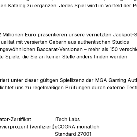
oßen Katalog zu ergänzen. Jedes Spiel wird im Vorfeld der P
2 Millionen Euro präsentieren unsere vernetzten Jackpot-
ualität mit versierten Gebern aus authentischen Studios
ngewöhnlichen Baccarat-Versionen – mehr als 150 verschi
te Spiele, die Sie an keiner Stelle anders finden werden
riert unter dieser gültigen Spiellizenz der MGA Gaming Auth
lichtet uns zu regelmäßigen Prüfungen durch externe Test
or-Zertifikat
iTech Labs
erprozent (verifiziert)
eCOGRA monatlich
Standard 27001