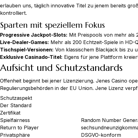
erlauben uns, täglich innovative Titel zu jenem bereits gr
kontrolliert.
Sparten mit speziellem Fokus
Progressive Jackpot-Slots:
Mit Preispools von mehr als 
Live-Dealer-Games:
Mehr als 200 Echtzeit-Spiele in HD-Q
Tischspiel-Versionen:
Von klassischem Blackjack bis zu u
Exklusive Casinado-Titel:
Eigens für jene Plattform kreier
Aufsicht und Schutzstandards
Offenheit beginnt bei jener Lizenzierung. Jenes Casino ope
Regulierungsbehörden in der EU Union. Jene Lizenz verpf
Schutzaspekt
Der Standard
Zertifikat
Spielfairness
Random Number Generat
Return to Player
sechsundneunzigkommavi
Privatsphäre
DSGVO-konform