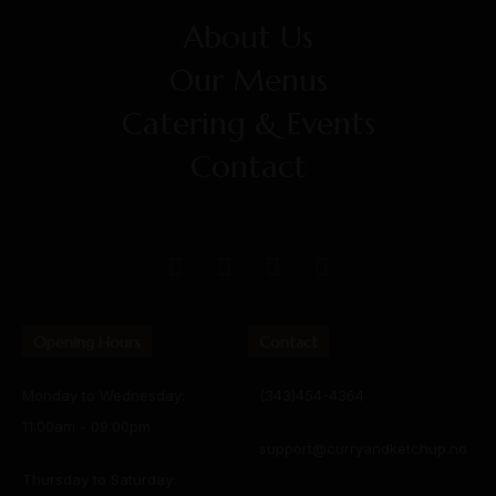
About Us
Our Menus
Catering & Events
Contact
Opening Hours
Contact
Monday to Wednesday:
(343)454-4364
11:00am - 09:00pm
support@curryandketchup.no
Thursday to Saturday: