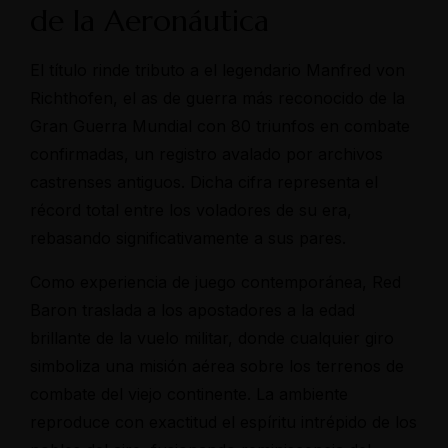
Make a Reservation
de la Aeronáutica
Hours
El título rinde tributo a el legendario Manfred von
Monday-Wednesday: 11a-9p
Richthofen, el as de guerra más reconocido de la
Thursday-Saturday: 11a-10p
Gran Guerra Mundial con 80 triunfos en combate
confirmadas, un registro avalado por archivos
Address
castrenses antiguos. Dicha cifra representa el
Fossveien 11, 3510 Hønefoss
Kirkeveien 51, 0368 Oslo
récord total entre los voladores de su era,
rebasando significativamente a sus pares.
Como experiencia de juego contemporánea, Red
Baron traslada a los apostadores a la edad
brillante de la vuelo militar, donde cualquier giro
simboliza una misión aérea sobre los terrenos de
combate del viejo continente. La ambiente
reproduce con exactitud el espíritu intrépido de los