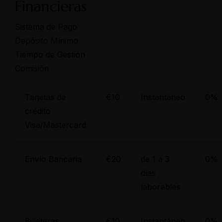
Financieras
Sistema de Pago
Depósito Mínimo
Tiempo de Gestión
Comisión
Tarjetas de
€10
Instantáneo
0%
crédito
Visa/Mastercard
Envío Bancaria
€20
de 1 a 3
0%
días
laborables
Billeteras
€10
Instantáneo
0%