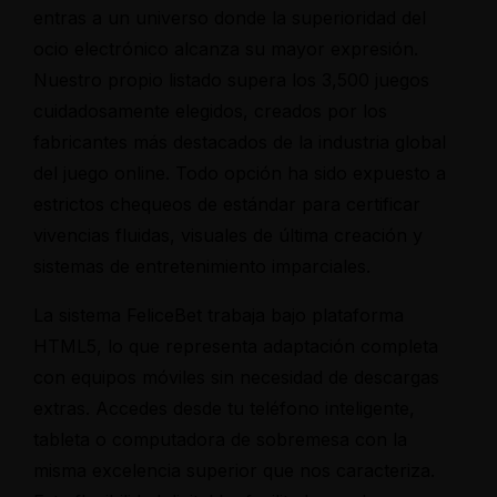
Make a Reservation
entras a un universo donde la superioridad del
ocio electrónico alcanza su mayor expresión.
Nuestro propio listado supera los 3,500 juegos
Hours
cuidadosamente elegidos, creados por los
Monday-Wednesday: 11a-9p
fabricantes más destacados de la industria global
Thursday-Saturday: 11a-10p
del juego online. Todo opción ha sido expuesto a
Address
estrictos chequeos de estándar para certificar
Fossveien 11, 3510 Hønefoss
vivencias fluidas, visuales de última creación y
Kirkeveien 51, 0368 Oslo
sistemas de entretenimiento imparciales.
La sistema FeliceBet trabaja bajo plataforma
HTML5, lo que representa adaptación completa
con equipos móviles sin necesidad de descargas
extras. Accedes desde tu teléfono inteligente,
tableta o computadora de sobremesa con la
misma excelencia superior que nos caracteriza.