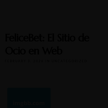
Open
Mon-Wed: 11a-9p
Thurs-Sat: 11a-10p
FeliceBet: El Sitio de
Ocio en Web
FEBRUARY 3, 2026 IN
UNCATEGORIZED