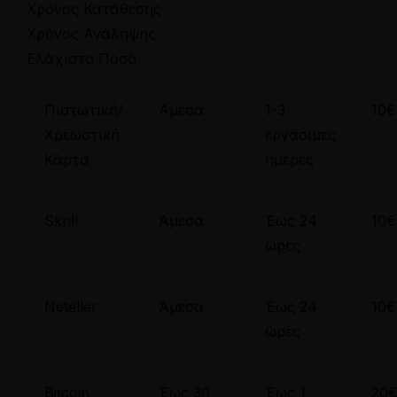
Χρόνος Κατάθεσης
Χρόνος Ανάληψης
Ελάχιστο Ποσό
Πιστωτική/
Άμεσα
1-3
10€
Χρεωστική
εργάσιμες
Κάρτα
ημέρες
Skrill
Άμεσα
Έως 24
10€
ώρες
Neteller
Άμεσα
Έως 24
10€
ώρες
Bitcoin
Έως 30
Έως 1
20