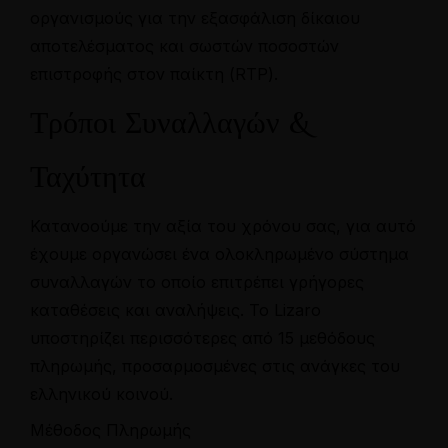
οργανισμούς για την εξασφάλιση δίκαιου
αποτελέσματος και σωστών ποσοστών
επιστροφής στον παίκτη (RTP).
Τρόποι Συναλλαγών &
Ταχύτητα
Κατανοούμε την αξία του χρόνου σας, για αυτό
έχουμε οργανώσει ένα ολοκληρωμένο σύστημα
συναλλαγών το οποίο επιτρέπει γρήγορες
καταθέσεις και αναλήψεις. Το Lizaro
υποστηρίζει περισσότερες από 15 μεθόδους
πληρωμής, προσαρμοσμένες στις ανάγκες του
ελληνικού κοινού.
Μέθοδος Πληρωμής