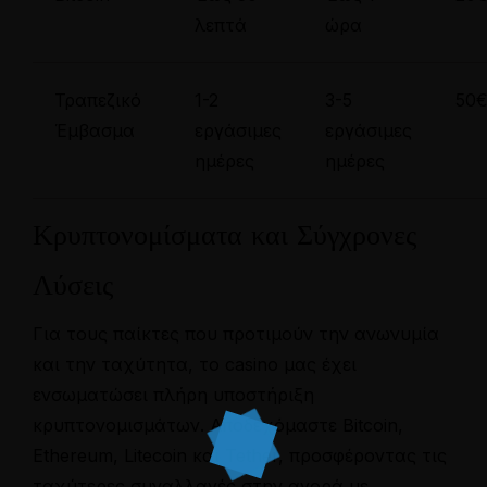
λεπτά
ώρα
Τραπεζικό
1-2
3-5
50
Έμβασμα
εργάσιμες
εργάσιμες
ημέρες
ημέρες
Κρυπτονομίσματα και Σύγχρονες
Λύσεις
Για τους παίκτες που προτιμούν την ανωνυμία
και την ταχύτητα, το casino μας έχει
ενσωματώσει πλήρη υποστήριξη
κρυπτονομισμάτων. Αποδεχόμαστε Bitcoin,
Ethereum, Litecoin και Tether, προσφέροντας τις
ταχύτερες συναλλαγές στην αγορά με