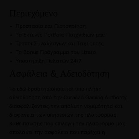
Περιεχόμενο
Προστασία και Πιστοποίηση
Το Εκτενές Portfolio Παιχνιδιών μας
Τρόποι Συναλλαγών και Ταχύτητες
Το Bonus Πρόγραμμα του Lizaro
Υποστήριξη Πελατών 24/7
Ασφάλεια & Αδειοδότηση
Το
εδώ
δραστηριοποιείται υπό πλήρη
αδειοδότηση από την Curacao Gaming Authority,
διασφαλίζοντας την απόλυτη νομιμότητα και
διαφάνεια των υπηρεσιών της πλατφόρμας.
Κάθε παίκτης που επιλέγει την πλατφόρμα μας
απολαύει την ασφάλεια που παρέχει η