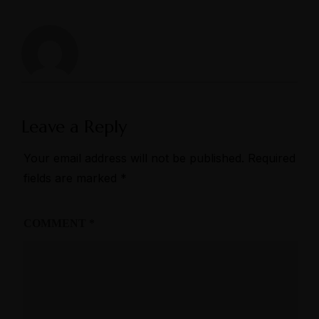
Leave a Reply
Your email address will not be published.
Required
fields are marked
*
COMMENT
*