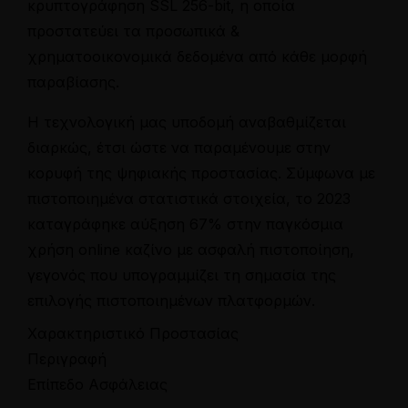
κρυπτογράφηση SSL 256-bit, η οποία
Make a Reservation
προστατεύει τα προσωπικά &
χρηματοοικονομικά δεδομένα από κάθε μορφή
παραβίασης.
Hours
Monday-Wednesday: 11a-9p
Η τεχνολογική μας υποδομή αναβαθμίζεται
διαρκώς, έτσι ώστε να παραμένουμε στην
Thursday-Saturday: 11a-10p
κορυφή της ψηφιακής προστασίας. Σύμφωνα με
Address
πιστοποιημένα στατιστικά στοιχεία, το 2023
Fossveien 11, 3510 Hønefoss
Kirkeveien 51, 0368 Oslo
καταγράφηκε αύξηση 67% στην παγκόσμια
χρήση online καζίνο με ασφαλή πιστοποίηση,
γεγονός που υπογραμμίζει τη σημασία της
επιλογής πιστοποιημένων πλατφορμών.
Χαρακτηριστικό Προστασίας
Περιγραφή
Επίπεδο Ασφάλειας