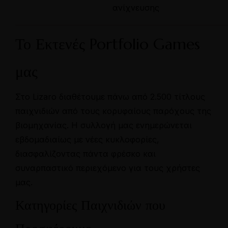
ανίχνευσης
Το Εκτενές Portfolio Games
μας
Στο Lizaro διαθέτουμε πάνω από 2.500 τίτλους
παιχνιδιών από τους κορυφαίους παρόχους της
βιομηχανίας. Η συλλογή μας ενημερώνεται
εβδομαδιαίως με νέες κυκλοφορίες,
διασφαλίζοντας πάντα φρέσκο και
συναρπαστικό περιεχόμενο για τους χρήστες
μας.
Κατηγορίες Παιχνιδιών που