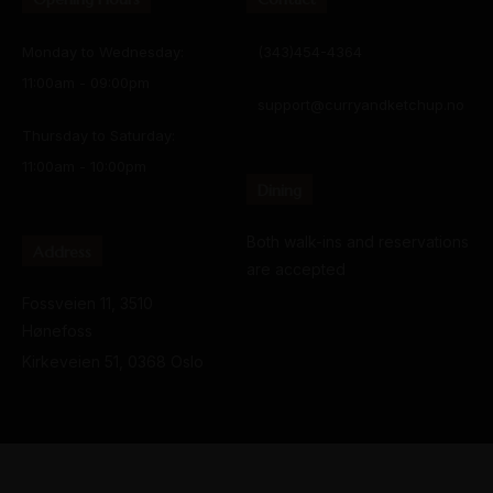
Monday to Wednesday:
(343)454-4364
11:00am - 09:00pm
support@curryandketchup.no
Thursday to Saturday:
11:00am - 10:00pm
Dining
Both walk-ins and reservations
Address
are accepted
Fossveien 11, 3510
Hønefoss
Kirkeveien 51, 0368 Oslo