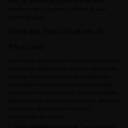
éxito. La selección apropiada varía del perfil
individual y los propósitos concretos de toda
partida de juego.
Ventajas Distintivas en el
Mercado
Este formato minimalista y transparencia operativa
nos separan notablemente de demás opciones de
apuestas. No se presenta curva de adaptación
complicada ni condiciones ocultas que consigan
desorientar a los participantes. Dicha accesibilidad
general permite que igual novatos como veteranos
aprovechen de la idéntica vivencia sin
impedimentos de entrada.
Verificabilidad Provably Fair:
Cada desenlace