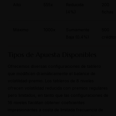
Alto
555x
Reducida
200
(4%)
fichas
Máximo
1000x
Sumamente
500
Baja (0.4%)
crédito
Tipos de Apuesta Disponibles
Ofrecemos diversas configuraciones de tablero
que modifican dramáticamente el balance de
volatilidad-premio. Los tableros de 8 niveles
ofrecen volatilidad reducida con premios regulares
pero limitados, en tanto que las configuraciones de
16 niveles facilitan obtener coeficientes
impresionantes a costa de limitada frecuencia de