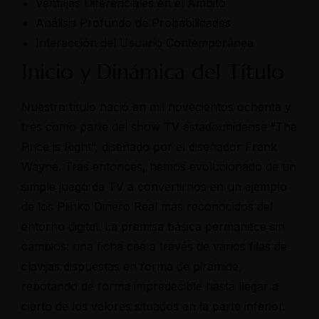
Make a Reservation
Ventajas Diferenciales en el Ámbito
Análisis Profundo de Probabilidades
Interacción del Usuario Contemporánea
Hours
Inicio y Dinámica del Título
Monday-Wednesday: 11a-9p
Thursday-Saturday: 11a-10p
Nuestro título nació en mil novecientos ochenta y
Address
tres como parte del show TV estadounidense “The
Fossveien 11, 3510 Hønefoss
Price is Right”, diseñado por el diseñador Frank
Kirkeveien 51, 0368 Oslo
Wayne. Tras entonces, hemos evolucionado de un
simple juego de TV a convertirnos en un ejemplo
de los
Plinko Dinero Real
más reconocidos del
entorno digital. La premisa básica permanece sin
cambios: una ficha cae a través de varios filas de
clavijas dispuestas en forma de pirámide,
rebotando de forma impredecible hasta llegar a
cierto de los valores situados en la parte inferior.