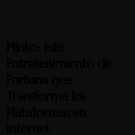
Open
Mon-Wed: 11a-9p
Thurs-Sat: 11a-10p
Plinko: Este
Entretenimiento de
Fortuna que
Transforma los
Plataformas en
Internet