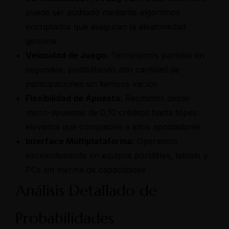
puede ser auditado mediante algoritmos
encriptados que aseguran la aleatoriedad
genuina
Velocidad de Juego:
Terminamos partidas en
segundos, posibilitando alto cantidad de
participaciones sin tiempos vacíos
Flexibilidad de Apuesta:
Recibimos desde
micro-apuestas de 0,10 créditos hasta topes
elevados que complacen a altos apostadores
Interface Multiplataforma:
Operamos
excelentemente en equipos portátiles, tablets y
PCs sin merma de capacidades
Análisis Detallado de
Probabilidades