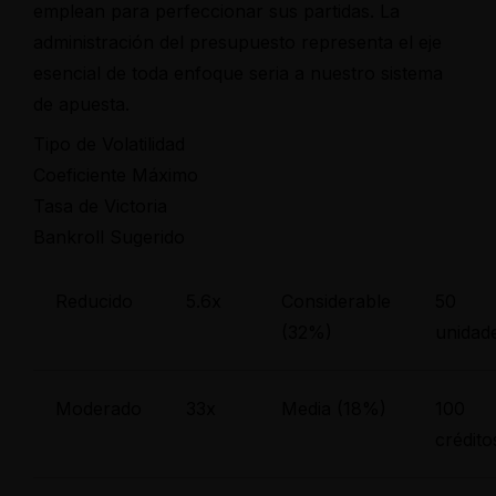
emplean para perfeccionar sus partidas. La
administración del presupuesto representa el eje
esencial de toda enfoque seria a nuestro sistema
de apuesta.
Tipo de Volatilidad
Coeficiente Máximo
Tasa de Victoria
Bankroll Sugerido
Reducido
5.6x
Considerable
50
(32%)
unidad
Moderado
33x
Media (18%)
100
crédito