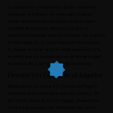
La distribución probabilística de los resultados
responde al triángulo de matemático Pascal,
donde las posiciones centrales reciben mayor
cantidad de impactos mientras que que los
extremos simbolizan eventos escasos con premios
multiplicadas. En un panel típico de doce niveles,
la chance de tocar la zona media supera el 20%,
en tanto que los multiplicadores de borde surgen
en menos del 2 por ciento de las ocasiones.
Devolución Esperado al Jugador
Mantenemos un índice RTP (Return to Player)
constante entre noventa y siete por ciento y 99
por ciento según la opción elegida, situándonos
entre los productos más favorables del sector.