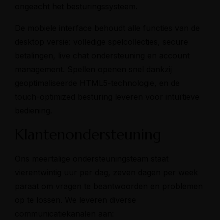
ongeacht het besturingssysteem.
De mobiele interface behoudt alle functies van de
desktop versie: volledige spelcollecties, secure
betalingen, live chat ondersteuning en account
management. Spellen openen snel dankzij
geoptimaliseerde HTML5-technologie, en de
touch-optimized besturing leveren voor intuïtieve
bediening.
Klantenondersteuning
Ons meertalige ondersteuningsteam staat
vierentwintig uur per dag, zeven dagen per week
paraat om vragen te beantwoorden en problemen
op te lossen. We leveren diverse
communicatiekanalen aan: