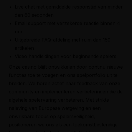
Live chat met gemiddelde responstijd van minder
dan 60 seconden
Email support met verzekerde reactie binnen 4
uur
Uitgebreide FAQ-afdeling met ruim dan 150
artikelen
Video handleidingen voor beginnende spelers
Onze casino blijft ontwikkelen door continu nieuwe
functies toe te voegen en ons spelportfolio uit te
breiden. We horen actief naar feedback van onze
community en implementeren verbeteringen die de
algehele spelervaring verbeteren. Met strikte
naleving van Europese wetgeving en een
onwrikbare focus op spelersveiligheid,
positioneren we ons als een toekomstbestendige