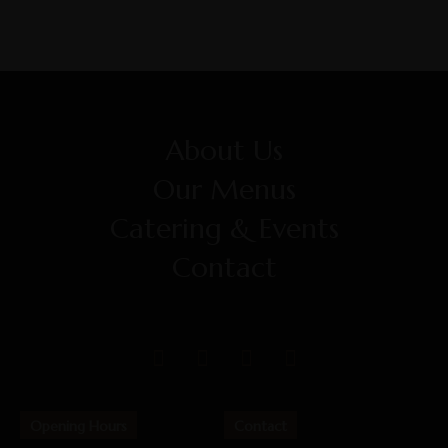
About Us
Our Menus
Catering & Events
Contact
Opening Hours
Contact