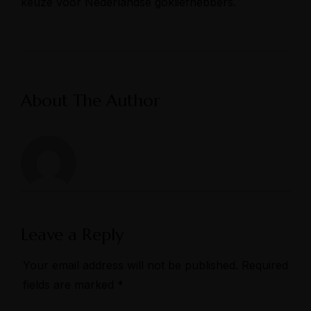
keuze voor Nederlandse gokliefhebbers.
About The Author
Leave a Reply
Your email address will not be published.
Required
fields are marked
*