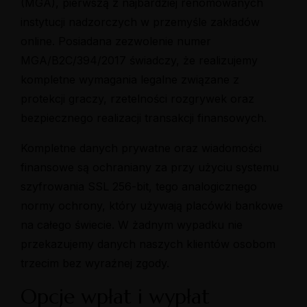
(MGA), pierwszą z najbardziej renomowanych
instytucji nadzorczych w przemyśle zakładów
online. Posiadana zezwolenie numer
MGA/B2C/394/2017 świadczy, że realizujemy
kompletne wymagania legalne związane z
protekcji graczy, rzetelności rozgrywek oraz
bezpiecznego realizacji transakcji finansowych.
Kompletne danych prywatne oraz wiadomości
finansowe są ochraniany za przy użyciu systemu
szyfrowania SSL 256-bit, tego analogicznego
normy ochrony, który używają placówki bankowe
na całego świecie. W żadnym wypadku nie
przekazujemy danych naszych klientów osobom
trzecim bez wyraźnej zgody.
Opcje wpłat i wypłat