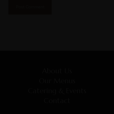
About Us
Our Menus
Catering & Events
Contact