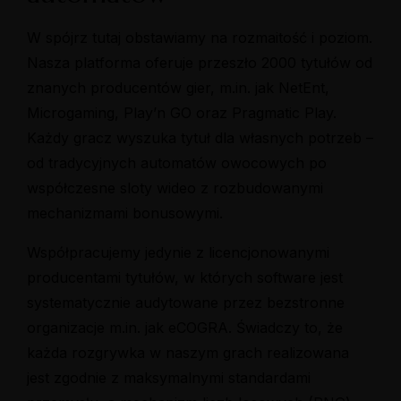
Monday-Wednesday: 11a-9p
W
spójrz tutaj
obstawiamy na rozmaitość i poziom.
Thursday-Saturday: 11a-10p
Nasza platforma oferuje przeszło 2000 tytułów od
Address
znanych producentów gier, m.in. jak NetEnt,
Fossveien 11, 3510 Hønefoss
Microgaming, Play’n GO oraz Pragmatic Play.
Kirkeveien 51, 0368 Oslo
Każdy gracz wyszuka tytuł dla własnych potrzeb –
od tradycyjnych automatów owocowych po
współczesne sloty wideo z rozbudowanymi
mechanizmami bonusowymi.
Współpracujemy jedynie z licencjonowanymi
producentami tytułów, w których software jest
systematycznie audytowane przez bezstronne
organizacje m.in. jak eCOGRA. Świadczy to, że
każda rozgrywka w naszym grach realizowana
jest zgodnie z maksymalnymi standardami