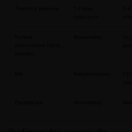
Transfery bankowe
1-2 doby
2-4 
roboczych
rob
Portfele
Momentalny
Do 
elektroniczne (Skrill,
god
Neteller)
Blik
Natychmiastowy
1-2
rob
Paysafecard
Momentalny
Nie
Profesjonalne pomoc dla